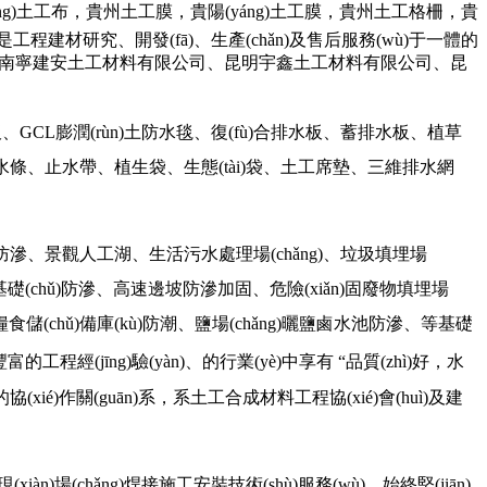
工布，貴州土工膜，貴陽(yáng)土工膜，貴州土工格柵，貴
是工程建材研究、開發(fā)、生產(chǎn)及售后服務(wù)于一體的
南寧建安土工材料有限公司、昆明宇鑫土工材料有限公司、昆
板、
GCL
膨潤(rùn)土防水毯、復(fù)合排水板、蓄排水板、植草
、止水條、止水帶、植生袋、生態(tài)袋、土工席墊、三維排水網
、人工湖防滲、景觀人工湖、生活污水處理場(chǎng)、垃圾填埋場
、油罐基礎(chǔ)防滲、高速邊坡防滲加固、危險(xiǎn)固廢物填埋場
(chǔ)備庫(kù)防潮、鹽場(chǎng)曬鹽鹵水池防滲、等基礎
富的工程經(jīng)驗(yàn)、的行業(yè)中享有 “品質(zhì)好，水
ié)作關(guān)系，系土工合成材料工程協(xié)會(huì)及建
(xiàn)場(chǎng)焊接施工安裝技術(shù)服務(wù)。始終堅(jiān)