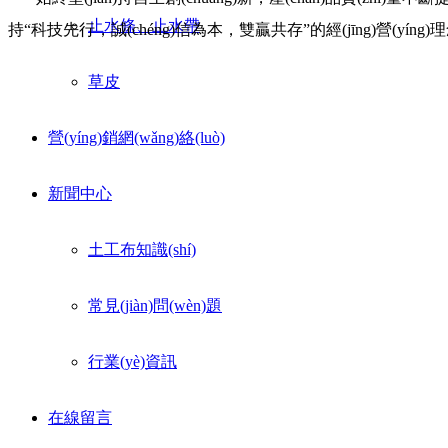
止水條、止水帶
持
“科技先行，誠(chéng)信為本，雙贏共存”的經(jīng)營(yín
草皮
營(yíng)銷網(wǎng)絡(luò)
新聞中心
土工布知識(shí)
常見(jiàn)問(wèn)題
行業(yè)資訊
在線留言