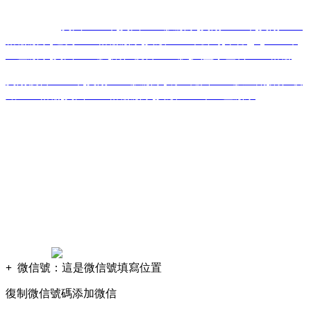
熱門搜索：
貴州土工布
,
貴州土工膜廠家
,
貴陽土工布
,
貴陽土工
格柵廠家
,
遵義土工格柵廠家
,
安順土工布公司
,
畢節(jié)土工布
生產廠家
,
貴州土工膜
,
銅仁復合土工膜
,
六盤水塑料土工格柵
貴陽復合土工布
,
貴陽土工膜廠家
,
凱里糙面土工膜直銷
,
銅仁玻
纖土工格柵
,
貴州土工格柵廠家
,
安順土工布生產廠家
版權聲明：本網站所刊內容未經本網站及作者本人許可， 不
得下載、轉載或建立鏡像等，違者本網站將追究其法律責任。
本網站所用文字圖片部分來源于公共網絡或者素材網站
凡圖文未署名者均為原始狀況，但作者發(fā)現后可告知認
領，我們仍會及時署名或依照作者本人意愿處理，如未及時聯
(lián)系本站，本網站不承擔任何責任。
貴公網安備 52011102002939號
+
微信號：
這是微信號填寫位置
復制微信號碼添加微信