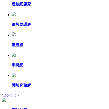
邊坡網廠家
邊坡防護網
邊坡網
攀爬網
護坡爬藤網
1
2
3
4
5
...
7
>