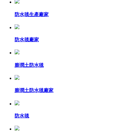
防水毯生產廠家
防水毯廠家
膨潤土防水毯
膨潤土防水毯廠家
防水毯