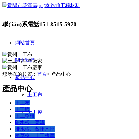
聯(lián)系電話
151 8515 5970
網站首頁
關于我們
您所在的位置：
首頁
> 產品中心
產品中心
產品中心
土工布
土工布
土工膜
土工膜
土工格柵
防水板、盲溝
排水板、蓄排水排
土工格柵
植草格、土工格室