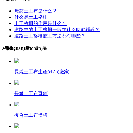
無紡土工布是什么？
什么是土工格柵
土工格柵的作用是什么？
道路中的土工格柵一般在什么時候鋪設？
道路土工格柵施工方法都有哪些？
相關(guān)產(chǎn)品
長絲土工布生產(chǎn)廠家
長絲土工布直銷
復合土工布價格