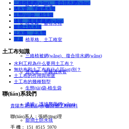
三維植被網(wǎng)、復合排水網(wǎng)
防水板、盲溝
透水管、半圓透水管
生態(tài)袋、植生袋
邊坡、護坡爬藤網(wǎng)
排水板、蓄排水排
膨潤土防水毯
止水條、止水帶
草皮
植草格、土工格室
土工布知識
三維植被網(wǎng)、復合排水網(wǎng)
水利工程為什么要用土工布？
無紡布和土工布有什么區(qū)別？
透水管、半圓透水管
土工布的作用與用途
土工布的幾種類型
生態(tài)袋-植生袋
聯(lián)系我們
邊坡、護坡爬藤網(wǎng)
貴陽市花溪區(qū)鑫路通工程材料
聯(lián)系人：張經(jīng)理
膨潤土防水毯
手
機：
151 8515 5970