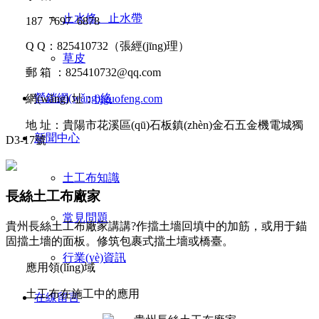
止水條、止水帶
187 7697 6878
Q Q
：
825410732
（張經(jīng)理）
草皮
郵
箱 ：
825410732@qq.com
營銷網(wǎng)絡
網(wǎng)
址：
bjguofeng.com
地
址：貴陽市花溪區(qū)石板鎮(zhèn)金石五金機電城獨
新聞中心
D3-17號
土工布知識
長絲土工布廠家
常見問題
貴州長絲土工布廠家講講?作擋土墻回填中的加筋，或用于錨
固擋土墻的面板。修筑包裹式擋土墻或橋臺。
行業(yè)資訊
應用領(lǐng)域
土工布在施工中的應用
在線留言