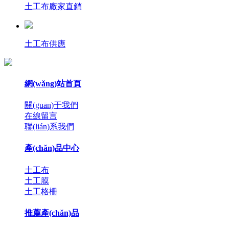
土工布廠家直銷
土工布供應
網(wǎng)站首頁
關(guān)于我們
在線留言
聯(lián)系我們
產(chǎn)品中心
土工布
土工膜
土工格柵
推薦產(chǎn)品