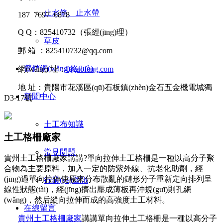
止水條、止水帶
187 7697 6878
Q Q
：
825410732
（張經(jīng)理）
草皮
郵
箱 ：
825410732@qq.com
營銷網(wǎng)絡(luò)
網(wǎng)
址：
bjguofeng.com
地
址：貴陽市花溪區(qū)石板鎮(zhèn)金石五金機電城獨
新聞中心
D3-17號
土工布知識
土工格柵廠家
常見問題
貴州土工格柵廠家講講?單向拉伸土工格柵是一種以高分子聚
合物為主要原料，加入一定的防紫外線、抗老化助劑，經
(jīng)過單向拉伸使原來分布散亂的鏈形分子重新定向排列呈
行業(yè)資訊
線性狀態(tài)，經(jīng)擠出壓成薄板再沖規(guī)則孔網
(wǎng)，然后縱向拉伸而成的高強度土工材料。
在線留言
貴州土工格柵廠家
講講
單向拉伸土工格柵是一種以高分子