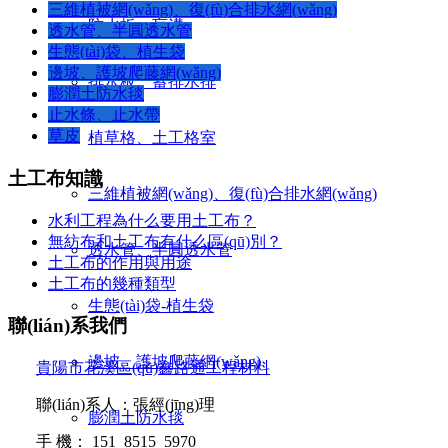
三維植被網(wǎng)、復(fù)合排水網(wǎng)
防水板、盲溝
透水管、半圓透水管
生態(tài)袋、植生袋
邊坡、護坡爬藤網(wǎng)
排水板、蓄排水排
膨潤土防水毯
止水條、止水帶
草皮
植草格、土工格室
土工布知識
三維植被網(wǎng)、復(fù)合排水網(wǎng)
水利工程為什么要用土工布？
無紡布和土工布有什么區(qū)別？
透水管、半圓透水管
土工布的作用與用途
土工布的幾種類型
生態(tài)袋-植生袋
聯(lián)系我們
邊坡、護坡爬藤網(wǎng)
貴陽市花溪區(qū)鑫路通工程材料
聯(lián)系人：張經(jīng)理
膨潤土防水毯
手
機：
151 8515 5970