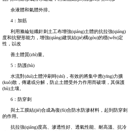
余液體和氣體外排。
4
：加筋
利用滌綸短纖針刺土工布增強(qiáng)土體的抗拉強(qiáng)
度和抗變形能力，增強(qiáng)建筑結(jié)構(gòu)的穩(wěn)定
性，以改
善土體質(zhì)量。
5
：防護(hù)
水流對(duì)土體沖刷時(shí)，有效的將集中應(yīng)力擴
(kuò)散，傳遞或分解，防止土體受外力作用而破壞，其保護
(hù)土壤。
6
：防穿刺
與土工膜結(jié)合成為復(fù)合防水防滲材料，起到防穿刺
的作用。
抗拉強(qiáng)度高、滲透性好、透氣性能、耐高溫、抗冷