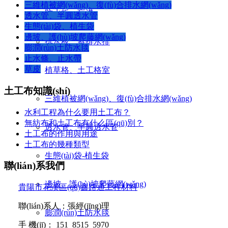
三維植被網(wǎng)、復(fù)合排水網(wǎng)
防水板、盲溝
透水管、半圓透水管
生態(tài)袋、植生袋
邊坡、護(hù)坡爬藤網(wǎng)
排水板、蓄排水排
膨潤(rùn)土防水毯
止水條、止水帶
草皮
植草格、土工格室
土工布知識(shí)
三維植被網(wǎng)、復(fù)合排水網(wǎng)
水利工程為什么要用土工布？
無紡布和土工布有什么區(qū)別？
透水管、半圓透水管
土工布的作用與用途
土工布的幾種類型
生態(tài)袋-植生袋
聯(lián)系我們
邊坡、護(hù)坡爬藤網(wǎng)
貴陽市花溪區(qū)鑫路通工程材料
聯(lián)系人：張經(jīng)理
膨潤(rùn)土防水毯
手
機(jī)：
151 8515 5970